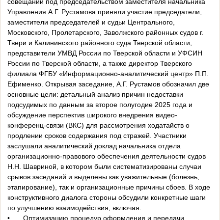
совещании под председательством заместителя начальника
Управления А.Г. Рустамова приняли участие председатели,
заместители председателей и судьи Центрального,
Московского, Пролетарского, Заволжского районных судов г.
Твери и Калининского районного суда Тверской области,
представители УМВД России по Тверской области и УФСИН
России по Тверской области, а также директор Тверского
филиала ФГБУ «Информационно-аналитический центр» П.П.
Ефименко. Открывая заседание, А.Г. Рустамов обозначил две
основные цели: детальный анализ причин недоставки
подсудимых по данным за второе полугодие 2025 года и
обсуждение перспектив широкого внедрения видео-
конференц-связи (ВКС) для рассмотрения ходатайств о
продлении сроков содержания под стражей. Участники
заслушали аналитический доклад начальника отдела
организационно-правового обеспечения деятельности судов
Н.Н. Шавриной, в котором были систематизированы случаи
срывов заседаний и выделены как уважительные (болезнь,
этапирование), так и организационные причины сбоев. В ходе
конструктивного диалога стороны обсудили конкретные шаги
по улучшению взаимодействия, включая:
•
Оптимизацию процедур оформления и передачи